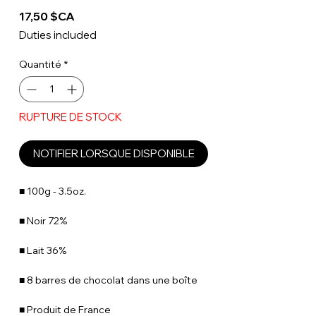
Prix
17,50 $CA
Duties included
Quantité
*
RUPTURE DE STOCK
NOTIFIER LORSQUE DISPONIBLE
■ 100g - 3.5oz.
■ Noir 72%
■ Lait 36%
■ 8 barres de chocolat dans une boîte
■ Produit de France