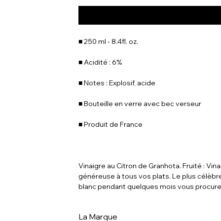
■ 250 ml - 8.4fl. oz.
■ Acidité : 6%
■ Notes : Explosif, acide
■ Bouteille en verre avec bec verseur
■ Produit de France
Vinaigre au Citron de Granhota. Fruité : Vin
généreuse à tous vos plats. Le plus célèbr
blanc pendant quelques mois vous procurer
La Marque