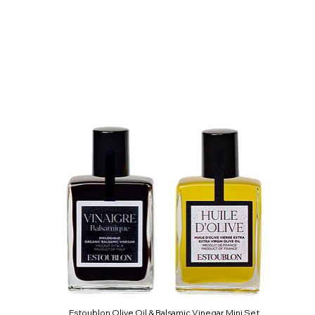
Estoublon Olive Oil & Balsamic Vinegar Mini Set