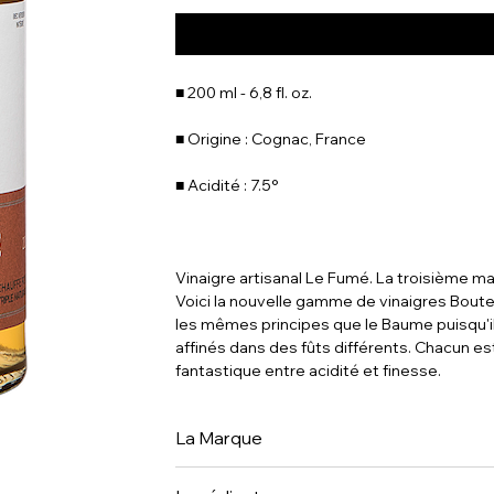
■ 200 ml - 6,8 fl. oz.
■ Origine : Cognac, France
■ Acidité : 7.5°
Vinaigre artisanal Le Fumé. La troisième ma
Voici la nouvelle gamme de vinaigres Boutev
les mêmes principes que le Baume puisqu'il
affinés dans des fûts différents. Chacun e
fantastique entre acidité et finesse.
La Marque
Créée en 2004, La Compagnie de Bouteville