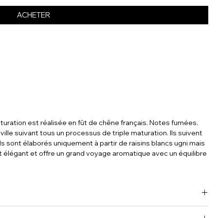
ACHETER
turation est réalisée en fût de chêne français. Notes fumées.
ille suivant tous un processus de triple maturation. Ils suivent
s sont élaborés uniquement à partir de raisins blancs ugni mais
st élégant et offre un grand voyage aromatique avec un équilibre
 est située à Bouteville, au cœur du Cognac. Elle a été nommée