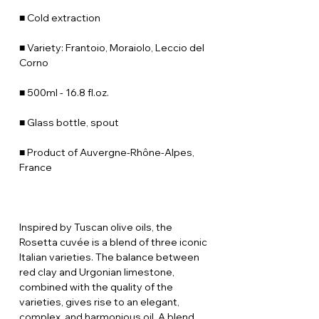
■ Cold extraction
■ Variety: Frantoio, Moraiolo, Leccio del
Corno
■ 500ml - 16.8 fl.oz.
■ Glass bottle, spout
■ Product of Auvergne-Rhône-Alpes,
France
Inspired by Tuscan olive oils, the
Rosetta cuvée is a blend of three iconic
Italian varieties. The balance between
red clay and Urgonian limestone,
combined with the quality of the
varieties, gives rise to an elegant,
complex, and harmonious oil. A blend