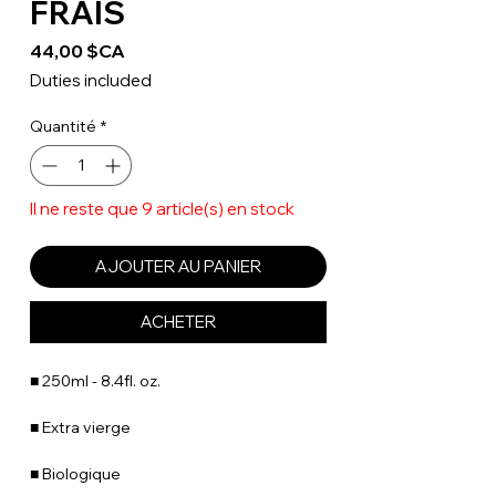
FRAIS
Prix
44,00 $CA
Duties included
Quantité
*
Il ne reste que 9 article(s) en stock
AJOUTER AU PANIER
ACHETER
■ 250ml - 8.4fl. oz.
■ Extra vierge
■ Biologique