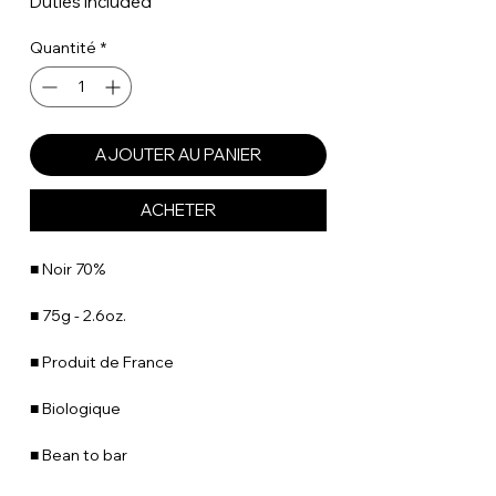
Duties included
Quantité
*
AJOUTER AU PANIER
ACHETER
■ Noir 70%
■ 75g - 2.6oz.
■ Produit de France
■ Biologique
■ Bean to bar