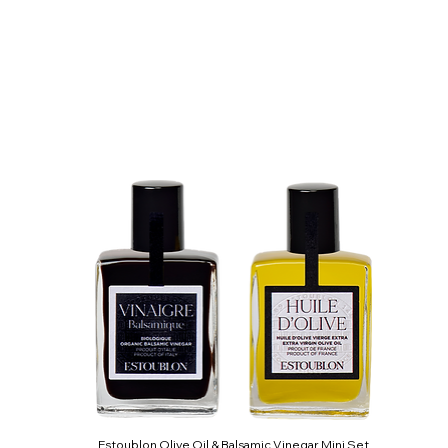
Estoublon Olive Oil & Balsamic Vinegar Mini Set