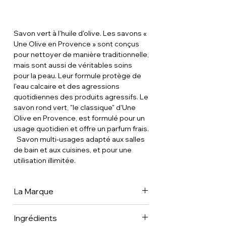
Savon vert à l'huile d'olive. Les savons «
Une Olive en Provence » sont conçus
pour nettoyer de manière traditionnelle,
mais sont aussi de véritables soins
pour la peau. Leur formule protège de
l'eau calcaire et des agressions
quotidiennes des produits agressifs. Le
savon rond vert, "le classique" d'Une
Olive en Provence, est formulé pour un
usage quotidien et offre un parfum frais.
Savon multi-usages adapté aux salles
de bain et aux cuisines, et pour une
utilisation illimitée.
La Marque
C'est l'histoire d'un fils de meunier né au
Ingrédients
cœur des oliveraies des Alpilles