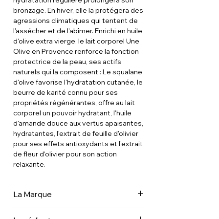
hydratation régulière prolongera son
bronzage. En hiver, elle la protégera des
agressions climatiques qui tentent de
l'assécher et de l'abîmer. Enrichi en huile
d'olive extra vierge, le lait corporel Une
Olive en Provence renforce la fonction
protectrice de la peau, ses actifs
naturels qui la composent : Le squalane
d'olive favorise l'hydratation cutanée, le
beurre de karité connu pour ses
propriétés régénérantes, offre au lait
corporel un pouvoir hydratant, l'huile
d'amande douce aux vertus apaisantes,
hydratantes, l'extrait de feuille d'olivier
pour ses effets antioxydants et l'extrait
de fleur d'olivier pour son action
relaxante.
La Marque
C'est l'histoire d'un fils de meunier né au