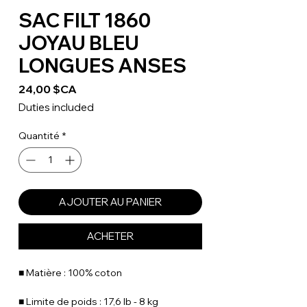
SAC FILT 1860
JOYAU BLEU
LONGUES ANSES
Prix
24,00 $CA
Duties included
Quantité
*
AJOUTER AU PANIER
ACHETER
■ Matière : 100% coton
■ Limite de poids : 17,6 lb - 8 kg