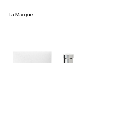
La Marque
Dans un monde de plus en plus dominé
par les produits jetables, le filet français
est un véritable symbole d'ingéniosité
et de durabilité. Que vous transportiez
vos courses, alliez à la plage ou
cherchiez simplement une façon
élégante de réduire votre empreinte
environnementale, le filet français est le
choix idéal. Embrassez ce morceau
d'histoire et emportez un peu de
tradition française avec vous, où que
vous alliez. À une époque où le
développement durable et le respect
de l'environnement sont de plus en plus
Estoublon Couture Olive oil Spray
prioritaires, le filet français fait un retour
remarqué. Ces sacs simples et
élégants ont une riche histoire vieille de
plus d'un siècle. Leur retour en force