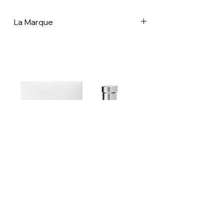
La Marque
Dans un monde de plus en plus dominé
par les produits jetables, le filet français
est un véritable symbole d'ingéniosité
et de durabilité. Que vous transportiez
vos courses, alliez à la plage ou
cherchiez simplement une façon
élégante de réduire votre empreinte
environnementale, le filet français est le
choix idéal. Embrassez ce morceau
d'histoire et emportez un peu de
tradition française avec vous, où que
vous alliez. À une époque où le
développement durable et le respect
de l'environnement sont de plus en plus
Estoublon Couture Olive oil Spray
prioritaires, le filet français fait un retour
remarqué. Ces sacs simples et
élégants ont une riche histoire vieille de
plus d'un siècle. Leur retour en force