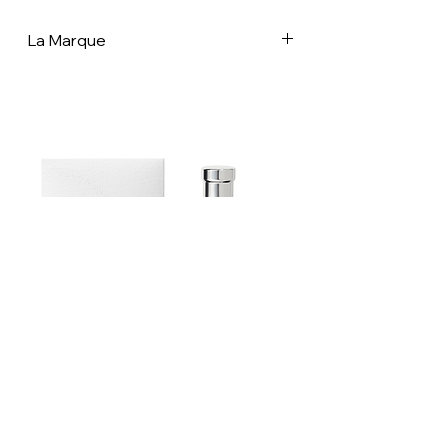
La Marque
Dans un monde de plus en plus dominé
par les produits jetables, le filet français
est un véritable symbole d'ingéniosité
et de durabilité. Que vous transportiez
vos courses, alliez à la plage ou
cherchiez simplement une façon
élégante de réduire votre empreinte
environnementale, le filet français est le
choix idéal. Embrassez ce morceau
d'histoire et emportez un peu de
tradition française avec vous, où que
vous alliez. À une époque où le
développement durable et le respect
de l'environnement sont de plus en plus
Estoublon Couture Olive oil Spray
prioritaires, le filet français fait un retour
remarqué. Ces sacs simples et
élégants ont une riche histoire vieille de
plus d'un siècle. Leur retour en force