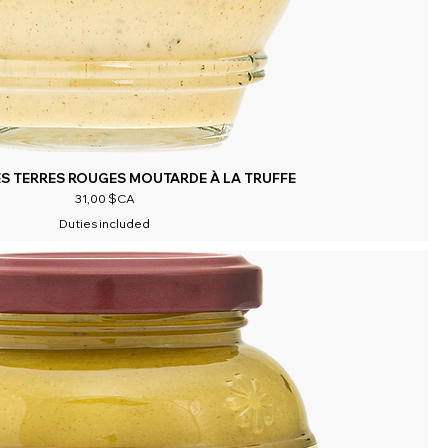
S TERRES ROUGES MOUTARDE À LA TRUFFE
Prix
31,00 $CA
Duties included