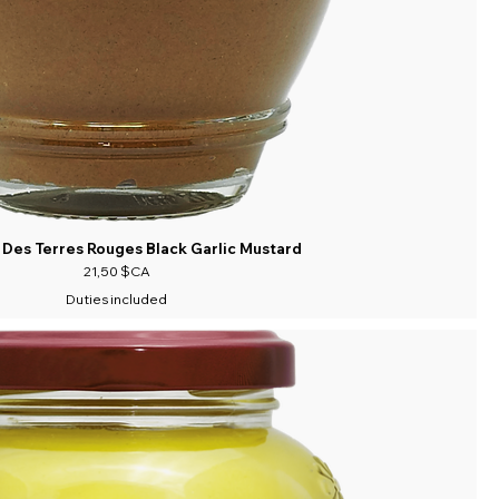
Des Terres Rouges Black Garlic Mustard
Prix
21,50 $CA
Duties included