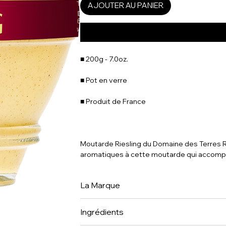
AJOUTER AU PANIER
■ 200g - 7.0oz.
■ Pot en verre
■ Produit de France
Moutarde Riesling du Domaine des Terres Ro
aromatiques à cette moutarde qui accompa
La Marque
Le Domaine des Terres Rouges a été fondé
Ingrédients
de Corrèze construite en pierre rouge, d'où
Alelor, spécialiste des condiments depuis