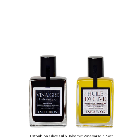
Estoublon Olive Oil & Balsamic Vinegar Mini Set