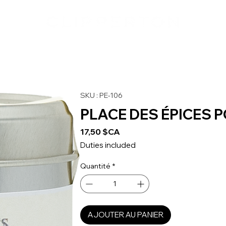
SKU : PE-106
PLACE DES ÉPICES 
Prix
17,50 $CA
Duties included
Quantité
*
AJOUTER AU PANIER