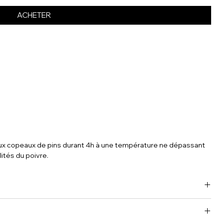
ACHETER
 aux copeaux de pins durant 4h à une température ne dépassant
ités du poivre.
uis maintenant 30 ans. Nos parents étaient des restaurateurs
vie avec des produits frais, nos oncles et tantes étaient