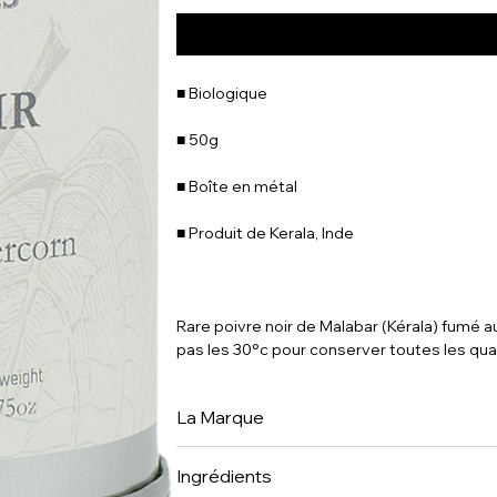
■ Biologique
■ 50g
■ Boîte en métal
■ Produit de Kerala, Inde
Rare poivre noir de Malabar (Kérala) fumé
pas les 30°c pour conserver toutes les qual
La Marque
Place des Epices est dans nos esprits dep
Ingrédients
gastronomiques qui ont travaillé toute leur 