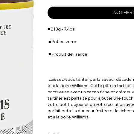
NOTIFIER
■ 210g - 7.4oz.
■ Pot en verre
■ Produit de France
Laissez-vous tenter par la saveur décadent
et à la poire Williams. Cette pâte à tartine
onctueuse avec un cacao riche et crémeux. 
tartiner est parfaite pour ajouter une touc
votre petit-déjeuner ou votre collation ave
parfait entre la douceur fruitée et la rich
et à la poire Williams.