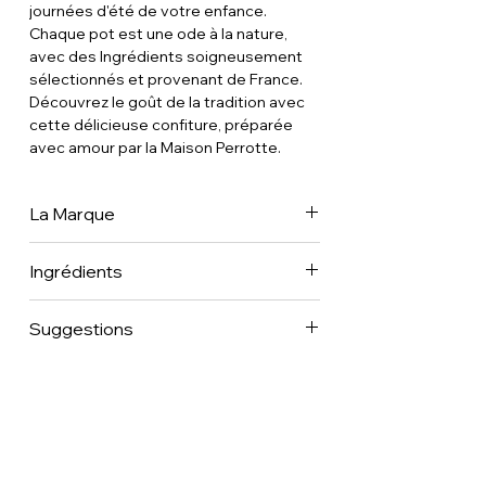
journées d'été de votre enfance.
Chaque pot est une ode à la nature,
avec des Ingrédients soigneusement
sélectionnés et provenant de France.
Découvrez le goût de la tradition avec
cette délicieuse confiture, préparée
avec amour par la Maison Perrotte.
La Marque
Découvrez cette collection à base de
Ingrédients
fruits frais de saison, issus de
l'agriculture biologique ou durable,
Abricot (62%) • Sucre • Jus de citron •
sélectionnés par Stephan Perrotte. Il
Suggestions
Pectine de fruits • Thym 0,10%.
s'est engagé auprès du Conservatoire
des Fruits d'Exception dont le rôle est
Et si on l'associait à un fromage Laguiole
de préserver la diversité de
?
nombreuses variétés de fruits. Chaque
création de Stephan Perrotte révèle sa
virtuosité et son savoir-faire pour
conserver la texture des Ingrédients