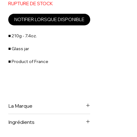
RUPTURE DE STOCK
NOTIFIER LORSQUE DISPONIBLE
■ 210g - 7.4oz.
■ Glass jar
■ Product of France
La Marque
Découvrez cette collection à base de
Ingrédients
fruits frais de saison, issus de
l'agriculture biologique ou durable,
sélectionnés par Stephan Perrotte. Il