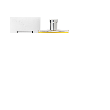
s'est engagé auprès du Conservatoire
des Fruits d'Exception, dont le rôle est
de préserver la diversité de
nombreuses variétés de fruits. Chaque
création de Stephan Perrotte révèle sa
virtuosité et son savoir-faire, car il
parvient à conserver la texture des
Ingrédients sélectionnés.
Estoublon Couture Olive oil Spray
Contactez-Nous
Nouvelles