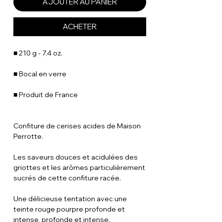
AJOUTER AU PANIER
ACHETER
■ 210 g - 7,4 oz.
■ Bocal en verre
■ Produit de France
Confiture de cerises acides de Maison
Perrotte.
Les saveurs douces et acidulées des
griottes et les arômes particulièrement
sucrés de cette confiture racée.
Une délicieuse tentation avec une
teinte rouge pourpre profonde et
intense, profonde et intense.