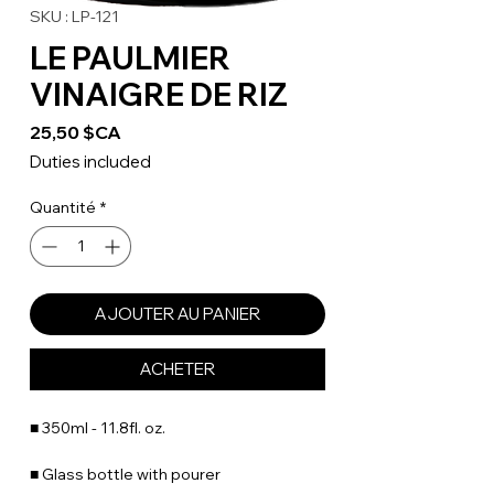
SKU : LP-121
LE PAULMIER
VINAIGRE DE RIZ
Prix
25,50 $CA
Duties included
Quantité
*
AJOUTER AU PANIER
ACHETER
■ 350ml - 11.8fl. oz.
■ Glass bottle with pourer