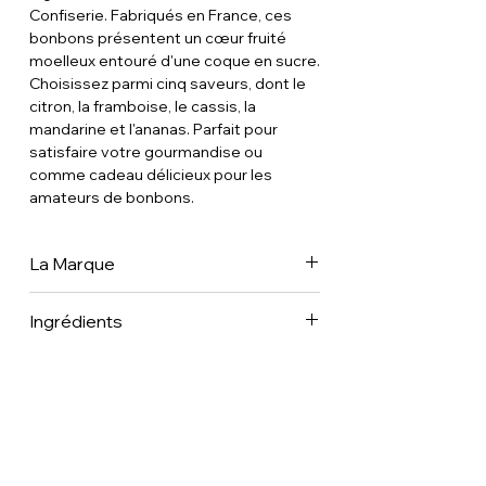
Confiserie. Fabriqués en France, ces
bonbons présentent un cœur fruité
moelleux entouré d'une coque en sucre.
Choisissez parmi cinq saveurs, dont le
citron, la framboise, le cassis, la
mandarine et l'ananas. Parfait pour
satisfaire votre gourmandise ou
comme cadeau délicieux pour les
amateurs de bonbons.
La Marque
Les méthodes de fabrication
Ingrédients
artisanales d'origine datant de 1902
sont toujours utilisées, avec une petite
Sirop de glucose • Sucre • Pulpe de fruit
modification : des Ingrédients naturels
(14% minimum) • Acide sorbique •
comme l'hibiscus, la carotte ou encore
Arôme concentré (Cassis, carotte,
les algues ont remplacé tous les
carthame, citron, algue, hibiscus)
colorants artificiels. Les Rigolettes sont
Traces de noisettes, amandes,
même présentées dans une réplique
pistaches, fruits à coque, soja, lait)
de leur emballage d'origine,