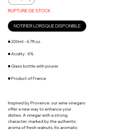
RUPTURE DE STOCK
NOTIFIER LORSQUE DISPONIBLE
■ 200ml - 6.7fl.oz.
■ Acidity : 6%
■ Glass bottle with pourer
■ Product of France
Inspired by Provence, our wine vinegars
offer a new way to enhance your
dishes. A vinegar with a strong
character, marked by the authentic
aroma of fresh walnuts. Its aromatic