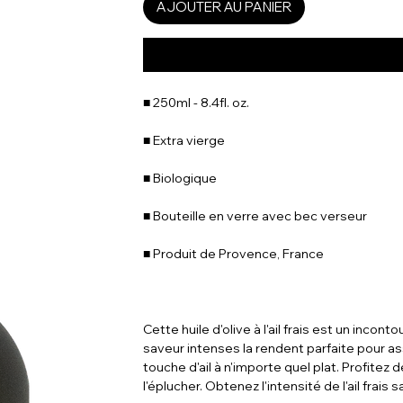
AJOUTER AU PANIER
■ 250ml - 8.4fl. oz.
■ Extra vierge
■ Biologique
■ Bouteille en verre avec bec verseur
■ Produit de Provence, France
Cette huile d'olive à l'ail frais est un inc
saveur intenses la rendent parfaite pour as
touche d'ail à n'importe quel plat. Profitez d
l'éplucher. Obtenez l'intensité de l'ail frais