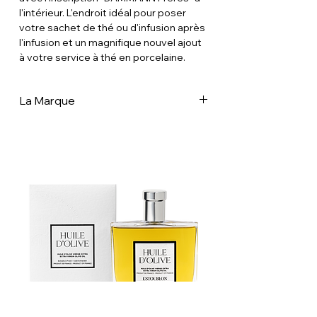
l'intérieur. L'endroit idéal pour poser
votre sachet de thé ou d'infusion après
l'infusion et un magnifique nouvel ajout
à votre service à thé en porcelaine.
La Marque
Dammann Frères est aujourd’hui une
des plus importantes Maisons de Thé
françaises au rayonnement à
l’international dans 70 pays et, parmi les
dernières à en maîtriser tous les
métiers. Forte de son expérience et de
son expertise reconnue en matière de
sélection auprès des grandes régions
de production du thé et des plantes à
infuser partout dans le monde comme
dans l’art de créer des mélanges
classiques ou aromatisés, l’entreprise
rejoint en mars 2024 le cercle des