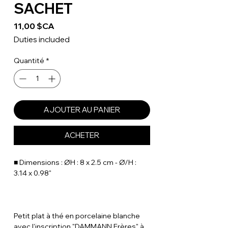
SACHET
Prix
11,00 $CA
Duties included
Quantité
*
AJOUTER AU PANIER
ACHETER
■ Dimensions : ØH : 8 x 2.5 cm - Ø/H :
3.14 x 0.98"
Petit plat à thé en porcelaine blanche
avec l'inscription "DAMMANN Frères" à