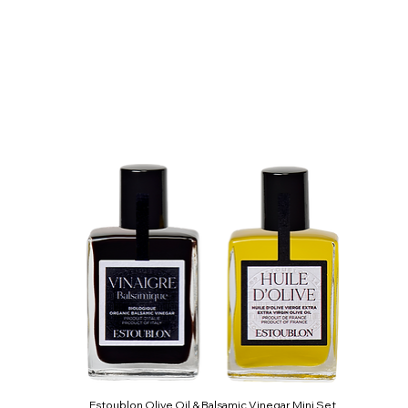
Estoublon Olive Oil & Balsamic Vinegar Mini Set