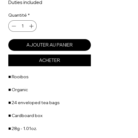
Duties included
Quantité
*
AJOUTER AU PANIER
ACHETER
■ Rooibos
■ Organic
■ 24 enveloped tea bags
■ Cardboard box
■ 28g - 1.01oz.