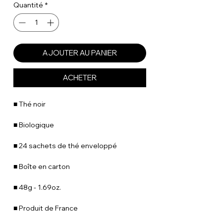
Quantité
*
AJOUTER AU PANIER
ACHETER
■ Thé noir
■ Biologique
■ 24 sachets de thé enveloppé
■ Boîte en carton
■ 48g - 1.69oz.
■ Produit de France