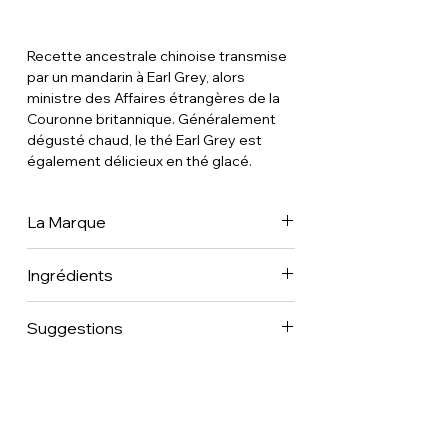
Recette ancestrale chinoise transmise
par un mandarin à Earl Grey, alors
ministre des Affaires étrangères de la
Couronne britannique. Généralement
dégusté chaud, le thé Earl Grey est
également délicieux en thé glacé.
La Marque
Dammann Frères est aujourd’hui une
Ingrédients
des plus importantes Maisons de Thé
françaises au rayonnement à
l’international dans 70 pays et, parmi les
Suggestions
dernières à en maîtriser tous les
métiers. Forte de son expérience et de
son expertise reconnue en matière de
sélection auprès des grandes régions
de production du thé et des plantes à
infuser partout dans le monde comme