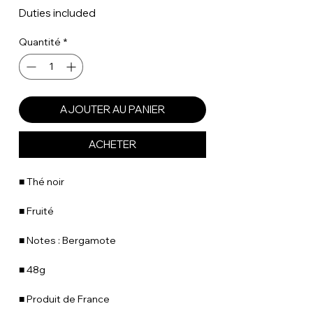
Duties included
Quantité
*
AJOUTER AU PANIER
ACHETER
■ Thé noir
■ Fruité
■ Notes : Bergamote
■ 48g
■ Produit de France