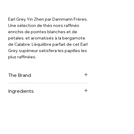
Earl Grey Yin Zhen par Dammann Frères.
Une sélection de thés noirs raffinés
enrichis de pointes blanches et de
pétales, et aromatisés à la bergamote
de Calabre. L'équilibre parfait de cet Earl
Grey supérieur satisfera les papilles les
plus raffinées.
The Brand
Créateur de thés & de mélanges de
Ingredients
plantes à infuser, Dammann frères est
en France, l’une des plus importantes
Black tea and white tea tips (Camellia
maisons de thés, et parmi les dernières
sinensis) • Bergamot essential oil,
à en maîtriser tous les métiers. C’est
flower petals.
dans ses ateliers que se prépare une
collection riche de 300 thés d’origine,
mélanges classiques & aromatisés. Des