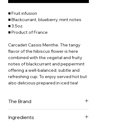
■ Fruit infusion
■ Blackcurrant, blueberry, mint notes
■ 3.5oz.
■ Product of France
Carcadet Cassis Menthe. The tangy
flavor of the hibiscus flower is here
combined with the vegetal and fruity
notes of blackcurrant and peppermint
offering a well-balanced, subtle and
refreshing cup. To enjoy served hot but
also delicious prepared in iced tea!
The Brand
Créateur de thés & de mélanges de
Ingredients
plantes à infuser, Dammann frères est
en France, l’une des plus importantes
maisons de thés, et parmi les dernières