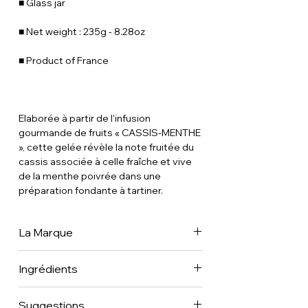
■ Glass jar
■ Net weight : 235g - 8.28oz
■ Product of France
Elaborée à partir de l'infusion
gourmande de fruits « CASSIS-MENTHE
», cette gelée révèle la note fruitée du
cassis associée à celle fraîche et vive
de la menthe poivrée dans une
préparation fondante à tartiner.
La Marque
Créateur de thés et mélanges de
Ingrédients
plantes pour infusion, Dammann frères
est en France l'un des plus importants
fabricants de thé, et l'un des derniers à
Suggestions