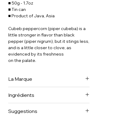
■ 50g - 1.7oz
■ Tin can
■ Product of Java, Asia
Cubeb peppercorn (piper cubeba) is a
little stronger in flavor than black
pepper (piper nigrum), but it stings less,
and is a little closer to clove, as
evidenced by its freshness
on the palate.
La Marque
Place des Epices est dans nos esprits
Ingrédients
depuis maintenant 30 ans. Nos parents
étaient des restaurateurs
100% poivre.
gastronomiques qui ont travaillé toute
Suggestions
leur vie avec des produits frais, nos
oncles et tantes étaient hôteliers, et
Use it every day, and dare to use it on
nos arrière-grands-parents étaient
chocolate mousse.
bouchers aux Halles de Paris. Franck est