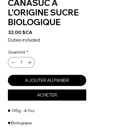
CANASUC À
L'ORIGINE SUCRE
BIOLOGIQUE
Prix
32,00 $CA
Duties included
Quantité
*
AJOUTER AU PANIER
ACHETER
■ 135g - 4.7oz.
■ Biologique