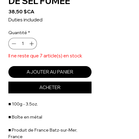
DE SEL FUMÉE
Prix
38,50 $CA
Duties included
Quantité
*
Il ne reste que 7 article(s) en stock
AJOUTER AU PANIER
ACHETER
■ 100g - 3.5oz.
■ Boîte en métal
■ Produit de France Batz-sur-Mer,
France