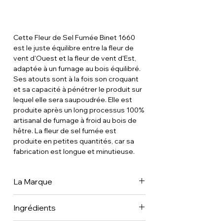
Cette Fleur de Sel Fumée Binet 1660
est le juste équilibre entre la fleur de
vent d'Ouest et la fleur de vent d'Est,
adaptée à un fumage au bois équilibré.
Ses atouts sont à la fois son croquant
et sa capacité à pénétrer le produit sur
lequel elle sera saupoudrée. Elle est
produite après un long processus 100%
artisanal de fumage à froid au bois de
hêtre. La fleur de sel fumée est
produite en petites quantités, car sa
fabrication est longue et minutieuse.
La Marque
On raconte que leur ancêtre, Georges
Ingrédients
Binet, perruquier et confident de Louis
XIV, introduisit le sel à la Cour du Roi en