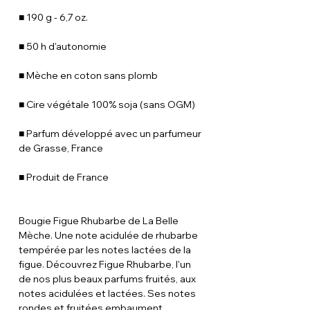
■ 190 g - 6,7 oz.
■ 50 h d'autonomie
■ Mèche en coton sans plomb
■ Cire végétale 100% soja (sans OGM)
■ Parfum développé avec un parfumeur
de Grasse, France
■ Produit de France
Bougie Figue Rhubarbe de La Belle
Mèche. Une note acidulée de rhubarbe
tempérée par les notes lactées de la
figue. Découvrez Figue Rhubarbe, l'un
de nos plus beaux parfums fruités, aux
notes acidulées et lactées. Ses notes
rondes et fruitées embaument