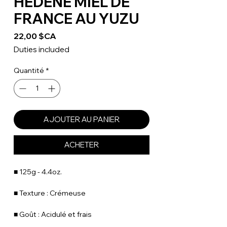
HÉDÈNE MIEL DE
FRANCE AU YUZU
Prix
22,00 $CA
Duties included
Quantité
*
AJOUTER AU PANIER
ACHETER
■ 125g - 4.4oz.
■ Texture : Crémeuse
■ Goût : Acidulé et frais