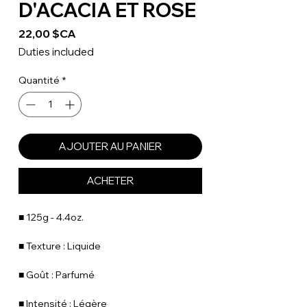
D'ACACIA ET ROSE
Prix
22,00 $CA
Duties included
Quantité
*
AJOUTER AU PANIER
ACHETER
■ 125g - 4.4oz.
■ Texture : Liquide
■ Goût : Parfumé
■ Intensité : Légère