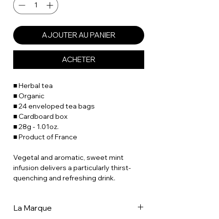
AJOUTER AU PANIER
ACHETER
■ Herbal tea
■ Organic
■ 24 enveloped tea bags
■ Cardboard box
■ 28g - 1.01oz.
■ Product of France
Vegetal and aromatic, sweet mint
infusion delivers a particularly thirst-
quenching and refreshing drink.
La Marque