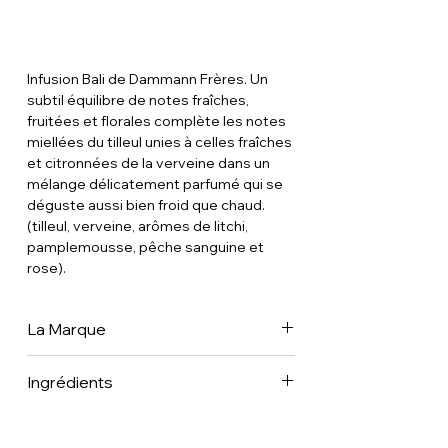
Infusion Bali de Dammann Frères. Un
subtil équilibre de notes fraîches,
fruitées et florales complète les notes
miellées du tilleul unies à celles fraîches
et citronnées de la verveine dans un
mélange délicatement parfumé qui se
déguste aussi bien froid que chaud.
(tilleul, verveine, arômes de litchi,
pamplemousse, pêche sanguine et
rose).
La Marque
Dammann Frères est aujourd’hui une
Ingrédients
des plus importantes Maisons de Thé
françaises au rayonnement à
Tilleul • Verveine • Fèves (litchi,
l’international dans 70 pays et, parmi les
pamplemousse, pêcher, rose) • Pétales