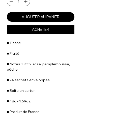
AJOUTER AU PANIER
ACHETER
■ Tisane
■ Fruité
■ Notes : Litchi, rose, pamplemousse,
pêche
■ 24 sachets enveloppés
■ Boîte en carton,
■ 48g - 1.69oz.
■ Produit de France