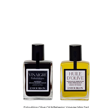
Estoublon Olive Oil & Balsamic Vinegar Mini Set