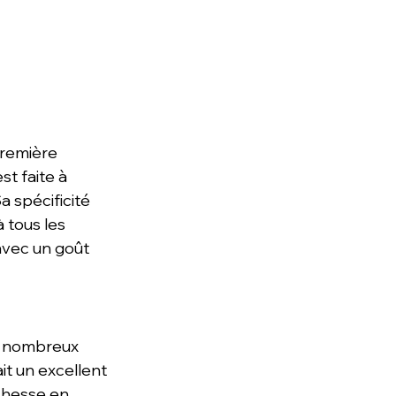
première 
st faite à 
a spécificité 
 tous les 
vec un goût 
de nombreux 
ait un excellent 
ichesse en 