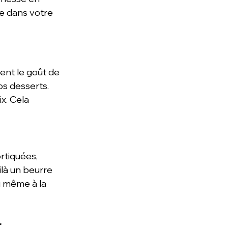
le dans votre 
ent le goût de 
s desserts. 
x. Cela 
rtiquées, 
ilà un beurre 
ou même à la 
r