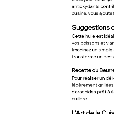
antioxydants contrib
cuisine, vous ajoute
Suggestions de
Cette huile est idé
vos poissons et via
Imaginez un simple g
transforme un dess
Recette du Beurre
Pour réaliser un dél
légèrement grillées 
d’arachides prêt à êt
cuillère.
L'Art de la Cu