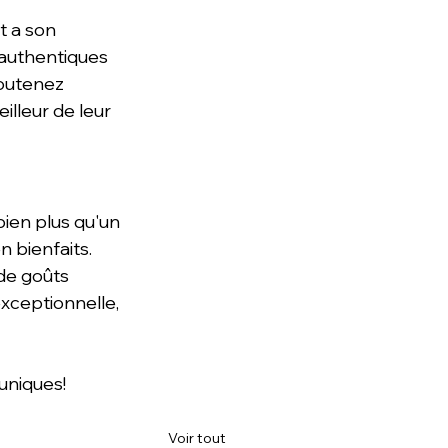
t a son 
 authentiques 
soutenez 
illeur de leur 
bien plus qu'un 
n bienfaits. 
de goûts 
exceptionnelle, 
 uniques!
Voir tout