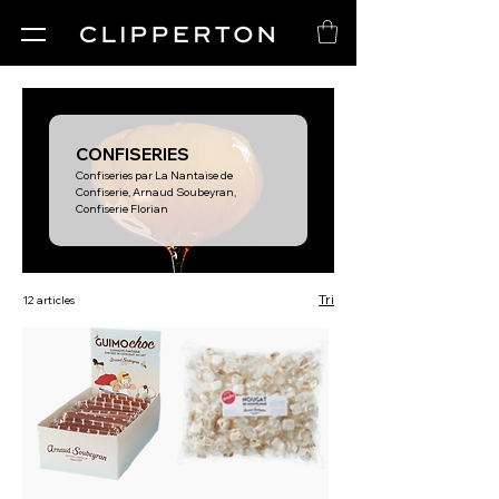
CONFISERIES
Confiseries par La Nantaise de
Confiserie, Arnaud Soubeyran,
Confiserie Florian
Tri
12 articles