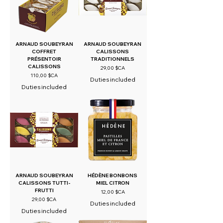
ARNAUD SOUBEYRAN
ARNAUD SOUBEYRAN
COFFRET
CALISSONS
PRÉSENTOIR
TRADITIONNELS
CALISSONS
Prix
29,00 $CA
Prix
110,00 $CA
Duties included
Duties included
ARNAUD SOUBEYRAN
HÉDÈNE BONBONS
CALISSONS TUTTI-
MIEL CITRON
FRUTTI
Prix
12,00 $CA
Prix
29,00 $CA
Duties included
Duties included