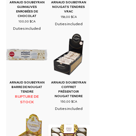
ARNAUD SOUBEYRAN
ARNAUD SOUBEYRAN
GUIMAUVES
NOUGATS TENDRES
ENROBÉES DE
VRAC
CHOCOLAT
Prix
156,00 $CA
Prix
100,00 $CA
Duties included
Duties included
ARNAUD SOUBEYRAN
ARNAUD SOUBEYRAN
BARRE DE NOUGAT
COFFRET
TENDRE
PRÉSENTOIR
RUPTURE DE
NOUGAT TENDRE
Prix
STOCK
150,00 $CA
Duties included