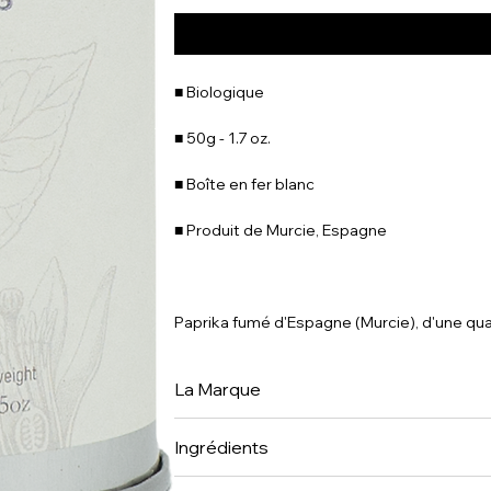
■ Biologique
■ 50g - 1.7 oz.
■ Boîte en fer blanc
■ Produit de Murcie, Espagne
Paprika fumé d'Espagne (Murcie), d'une qual
La Marque
Place des Epices est dans nos esprits dep
Ingrédients
gastronomiques qui ont travaillé toute leur 
hôteliers, et nos arrière-grands-parents ét
100% paprika.