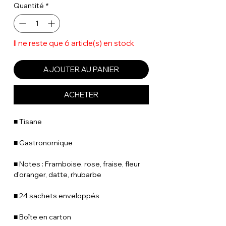
Quantité
*
Il ne reste que 6 article(s) en stock
AJOUTER AU PANIER
ACHETER
■ Tisane
■ Gastronomique
■ Notes : Framboise, rose, fraise, fleur
d'oranger, datte, rhubarbe
■ 24 sachets enveloppés
■ Boîte en carton